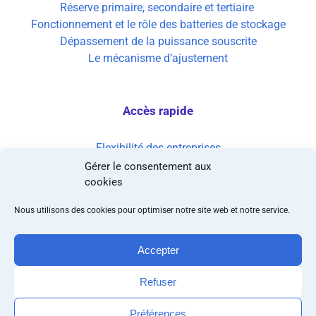
Réserve primaire, secondaire et tertiaire
Fonctionnement et le rôle des batteries de stockage
Dépassement de la puissance souscrite
Le mécanisme d’ajustement
Accès rapide
Flexibilité des entreprises
Transition énergétique des entreprises
Gérer le consentement aux
Management de l’énergie
cookies
Economies d’énergie industrie
Nous utilisons des cookies pour optimiser notre site web et notre service.
Accepter
© Copyright 2024 – Enerdigit
Refuser
Mentions légales
|
Politique de confidentialité
Préférences