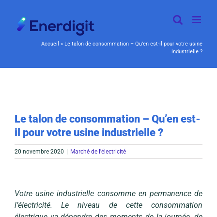
Passer
au
contenu
Accueil
»
Le talon de consommation – Qu’en est-il pour votre usine
industrielle ?
Le talon de consommation – Qu’en est-
il pour votre usine industrielle ?
20 novembre 2020
|
Marché de l'électricité
Votre usine industrielle consomme en permanence de
l’électricité. Le niveau de cette consommation
électrique va dépendre des moments de la journée, de